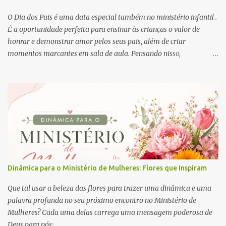
O Dia dos Pais é uma data especial também no ministério infantil .
É a oportunidade perfeita para ensinar às crianças o valor de
honrar e demonstrar amor pelos seus pais, além de criar
momentos marcantes em sala de aula. Pensando nisso,
preparamos uma atividade linda, criativa e muito significativa que
também pode ser a lembrancinha que você está buscando para
este dia: o mini livro “Meu Super Pai” .
Dinâmica para o Ministério de Mulheres: Flores que Inspiram
Que tal usar a beleza das flores para trazer uma dinâmica e uma
palavra profunda no seu próximo encontro no Ministério de
Mulheres? Cada uma delas carrega uma mensagem poderosa de
Deus para nós: