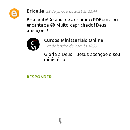
Ericelia
28 de janeiro de 2021 às 22:44
C
Boa noite! Acabei de adquirir o PDF e estou
o
encantada 😃 Muito caprichado! Deus
abençoe!!!
m
e
Cursos Ministeriais Online
29 de janeiro de 2021 às 10:35
n
Glória a Deus!!! Jesus abençoe o seu
t
ministério!
á
r
RESPONDER
i
o
s