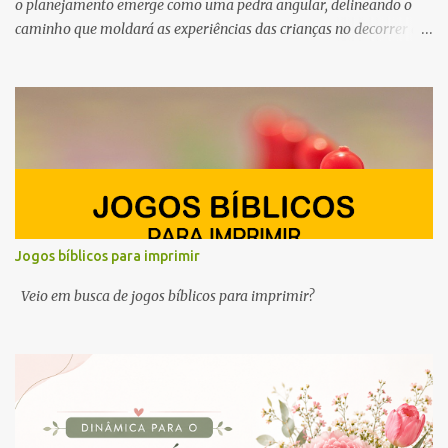
o planejamento emerge como uma pedra angular, delineando o
caminho que moldará as experiências das crianças no decorrer do
ano. Por esse motivo, preparamos este conteúdo com ideias e
ferramentas para o planejamento do Ministério Infantil em 2025.
Queremos ajudar você, professor e líder do ministério infantil, a
despertar a curiosidade, semear valores e cultivar a fé no coração
dos pequeninos.
Jogos bíblicos para imprimir
Veio em busca de jogos bíblicos para imprimir?