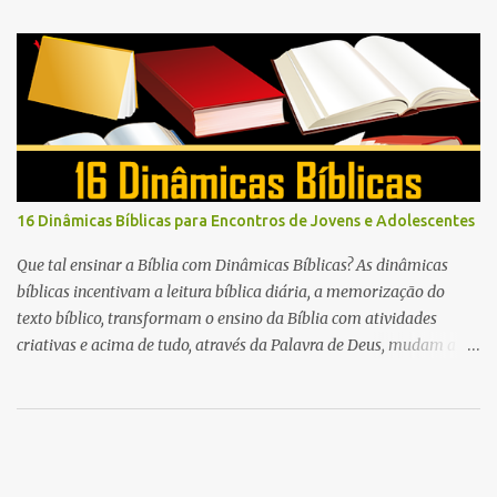
também pode ser a lembrancinha que você está buscando para
este dia: o mini livro “Meu Super Pai” .
16 Dinâmicas Bíblicas para Encontros de Jovens e Adolescentes
Que tal ensinar a Bíblia com Dinâmicas Bíblicas? As dinâmicas
bíblicas incentivam a leitura bíblica diária, a memorização do
texto bíblico, transformam o ensino da Bíblia com atividades
criativas e acima de tudo, através da Palavra de Deus, mudam a
vida das pessoas para sempre.