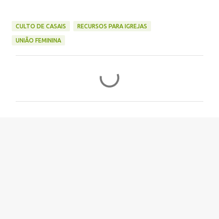
CULTO DE CASAIS
RECURSOS PARA IGREJAS
UNIÃO FEMININA
C
o
m
e
n
t
á
r
i
o
s