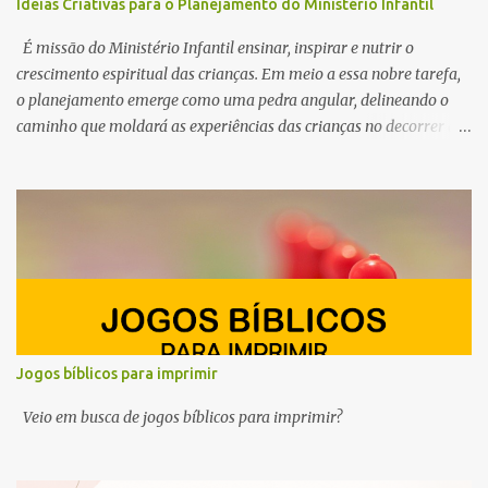
Ideias Criativas para o Planejamento do Ministério Infantil
É missão do Ministério Infantil ensinar, inspirar e nutrir o
crescimento espiritual das crianças. Em meio a essa nobre tarefa,
o planejamento emerge como uma pedra angular, delineando o
caminho que moldará as experiências das crianças no decorrer do
ano. Por esse motivo, preparamos este conteúdo com ideias e
ferramentas para o planejamento do Ministério Infantil em 2025.
Queremos ajudar você, professor e líder do ministério infantil, a
despertar a curiosidade, semear valores e cultivar a fé no coração
dos pequeninos.
Jogos bíblicos para imprimir
Veio em busca de jogos bíblicos para imprimir?