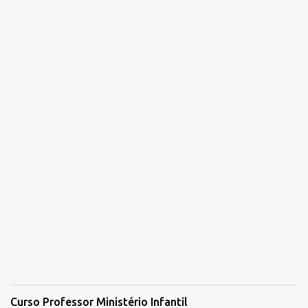
r
i
o
s
Curso Professor Ministério Infantil