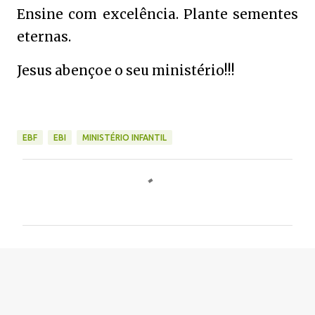
Ensine com excelência. Plante sementes
eternas.
Jesus abençoe o seu ministério!!!
EBF
EBI
MINISTÉRIO INFANTIL
C
o
m
e
n
t
á