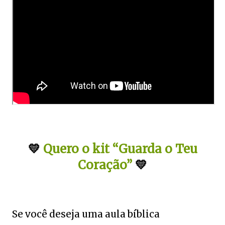
💛
Quero o kit “Guarda o Teu
Coração”
💛
Se você deseja uma aula bíblica