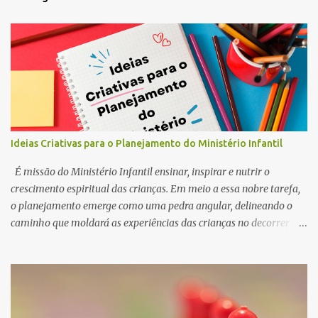
Ideias Criativas para o Planejamento do Ministério Infantil
É missão do Ministério Infantil ensinar, inspirar e nutrir o
crescimento espiritual das crianças. Em meio a essa nobre tarefa,
o planejamento emerge como uma pedra angular, delineando o
caminho que moldará as experiências das crianças no decorrer do
ano. Por esse motivo, preparamos este conteúdo com ideias e
ferramentas para o planejamento do Ministério Infantil em 2025.
Queremos ajudar você, professor e líder do ministério infantil, a
despertar a curiosidade, semear valores e cultivar a fé no coração
dos pequeninos.