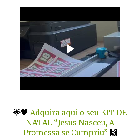
🌟💙
Adquira aqui o seu KIT DE
NATAL “Jesus Nasceu, A
Promessa se Cumpriu”
🙌