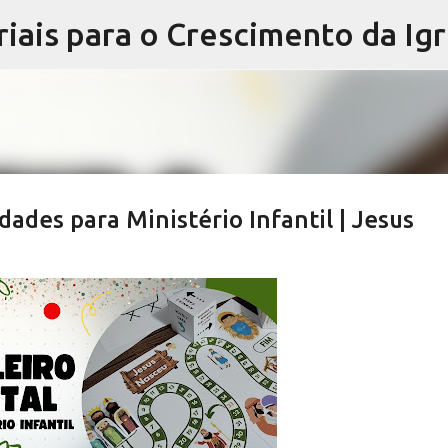
iais para o Crescimento da Igr
Pular para o conteúdo principal
des para Ministério Infantil | Jesus