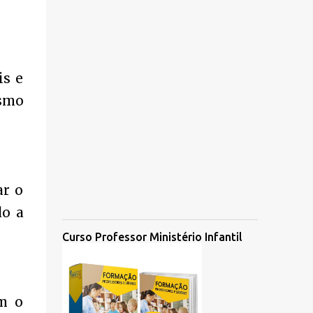
is e
smo
ar o
do a
Curso Professor Ministério Infantil
m o