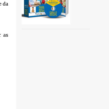
e da
r as