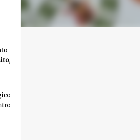
nto
ito
,
gico
ntro