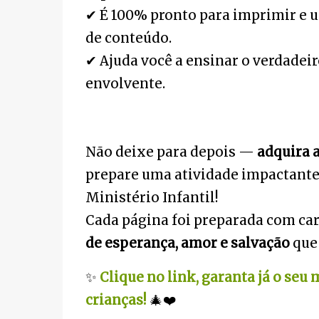
✔
É
100% pronto para imprimir e 
de conteúdo.
✔
Ajuda voc
ê
a ensinar o verdadeir
envolvente.
Não deixe para depois —
adquira 
prepare uma atividade impactante, 
Ministério Infantil!
Cada p
á
gina foi preparada com ca
de esperança, amor e salvação
que 
✨
Clique no link, garanta já o seu
crianças!
🎄❤