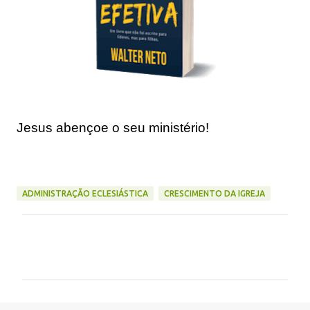
Jesus abençoe o seu ministério!
ADMINISTRAÇÃO ECLESIÁSTICA
CRESCIMENTO DA IGREJA
C
o
m
e