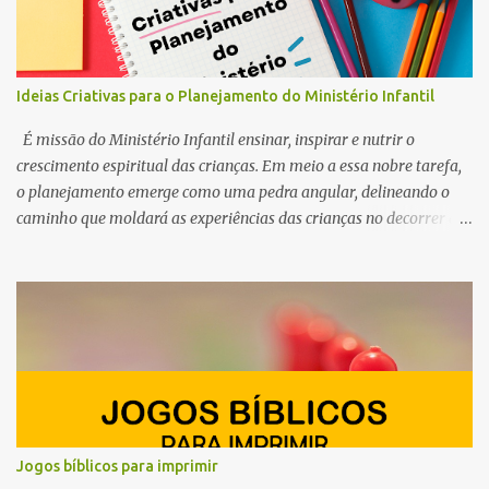
Ideias Criativas para o Planejamento do Ministério Infantil
É missão do Ministério Infantil ensinar, inspirar e nutrir o
crescimento espiritual das crianças. Em meio a essa nobre tarefa,
o planejamento emerge como uma pedra angular, delineando o
caminho que moldará as experiências das crianças no decorrer do
ano. Por esse motivo, preparamos este conteúdo com ideias e
ferramentas para o planejamento do Ministério Infantil em 2025.
Queremos ajudar você, professor e líder do ministério infantil, a
despertar a curiosidade, semear valores e cultivar a fé no coração
dos pequeninos.
Jogos bíblicos para imprimir