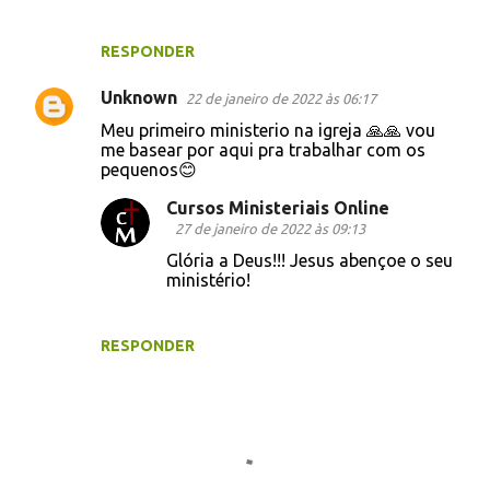
n
t
RESPONDER
á
r
Unknown
22 de janeiro de 2022 às 06:17
i
Meu primeiro ministerio na igreja 🙏🙏 vou
me basear por aqui pra trabalhar com os
o
pequenos😊
s
Cursos Ministeriais Online
27 de janeiro de 2022 às 09:13
Glória a Deus!!! Jesus abençoe o seu
ministério!
RESPONDER