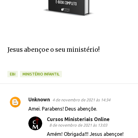
Jesus abençoe o seu ministério!
EBI
MINISTÉRIO INFANTIL
Unknown
4 de novembro de 2021 às 14:34
C
Amei. Parabens! Deus abençõe.
o
Cursos Ministeriais Online
m
8 de novembro de 2021 às 13:03
e
Amém! Obrigada!!! Jesus abençoe!