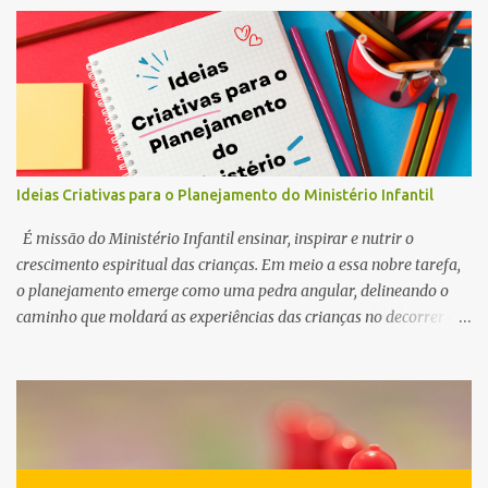
Ideias Criativas para o Planejamento do Ministério Infantil
É missão do Ministério Infantil ensinar, inspirar e nutrir o
crescimento espiritual das crianças. Em meio a essa nobre tarefa,
o planejamento emerge como uma pedra angular, delineando o
caminho que moldará as experiências das crianças no decorrer do
ano. Por esse motivo, preparamos este conteúdo com ideias e
ferramentas para o planejamento do Ministério Infantil em 2025.
Queremos ajudar você, professor e líder do ministério infantil, a
despertar a curiosidade, semear valores e cultivar a fé no coração
dos pequeninos.