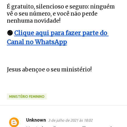
É gratuito, silencioso e seguro: ninguém 
vê o seu número, e você não perde 
nenhuma novidade!
🟢 
Clique aqui para fazer parte do 
Canal no WhatsApp
Jesus abençoe o seu ministério!
MINISTÉRIO FEMININO
Unknown
3 de julho de 2021 às 18:02
C