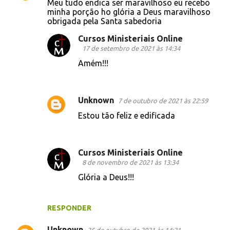
Meu tudo endica ser maravilhoso eu recebo
o
minha porção ho glória a Deus maravilhoso
obrigada pela Santa sabedoria
m
e
Cursos Ministeriais Online
17 de setembro de 2021 às 14:34
n
Amém!!!
t
á
r
Unknown
7 de outubro de 2021 às 22:59
i
Estou tão feliz e edificada
o
s
Cursos Ministeriais Online
8 de novembro de 2021 às 13:34
Glória a Deus!!!
RESPONDER
Unknown