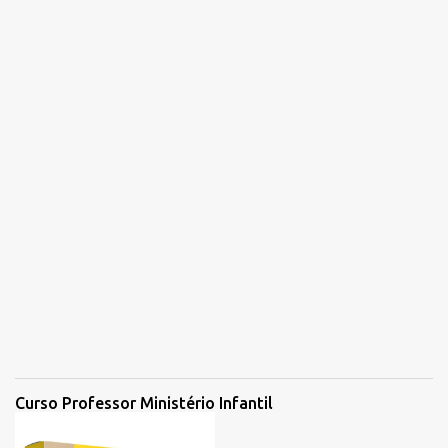
o
m
e
n
t
á
r
i
o
Curso Professor Ministério Infantil