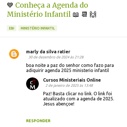
💙
Conheça a Agenda do
Ministério Infantil
📖 📆 🙌
EBI
MINISTÉRIO INFANTIL
marly da silva ratier
C
30 de dezembro de 2024 às 21:28
o
boa noite a paz do senhor como fazo para
adiquirir agenda 2025 ministerio infantil
m
e
Cursos Ministeriais Online
2 de janeiro de 2025 às 13:48
n
Paz! Basta clicar no link. O link foi
t
atualizado com a agenda de 2025.
á
Jesus abençoe!
r
i
RESPONDER
o