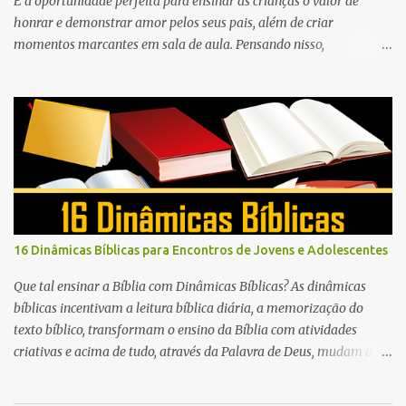
É a oportunidade perfeita para ensinar às crianças o valor de
honrar e demonstrar amor pelos seus pais, além de criar
momentos marcantes em sala de aula. Pensando nisso,
preparamos uma atividade linda, criativa e muito significativa que
também pode ser a lembrancinha que você está buscando para
este dia: o mini livro “Meu Super Pai” .
16 Dinâmicas Bíblicas para Encontros de Jovens e Adolescentes
Que tal ensinar a Bíblia com Dinâmicas Bíblicas? As dinâmicas
bíblicas incentivam a leitura bíblica diária, a memorização do
texto bíblico, transformam o ensino da Bíblia com atividades
criativas e acima de tudo, através da Palavra de Deus, mudam a
vida das pessoas para sempre.