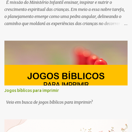
É missão do Ministério Infantil ensinar, inspirar e nutrir o
crescimento espiritual das crianças. Em meio a essa nobre tarefa,
o planejamento emerge como uma pedra angular, delineando o
caminho que moldará as experiências das crianças no decorrer do
ano. Por esse motivo, preparamos este conteúdo com ideias e
ferramentas para o planejamento do Ministério Infantil em 2025.
Queremos ajudar você, professor e líder do ministério infantil, a
despertar a curiosidade, semear valores e cultivar a fé no coração
dos pequeninos.
Jogos bíblicos para imprimir
Veio em busca de jogos bíblicos para imprimir?