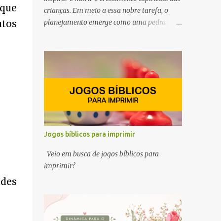
 que
crianças. Em meio a essa nobre tarefa, o
planejamento emerge como uma pedra
tos
angular, delineando o caminho que moldará
as experiências das crianças no decorrer do
ano. Por esse motivo, preparamos este
conteúdo com ideias e ferramentas para o
planejamento do Ministério Infantil em
2025. Queremos ajudar você, professor e
líder do ministério infantil, a despertar a
curiosidade, semear valores e cultivar a fé
no coração dos pequeninos.
Jogos bíblicos para imprimir
Veio em busca de jogos bíblicos para
imprimir?
ades