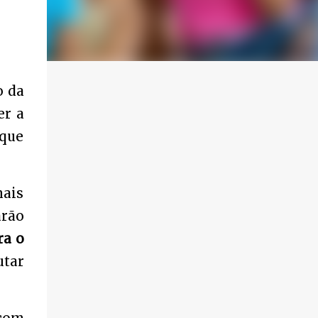
o da
er a
 que
mais
arão
ra o
utar