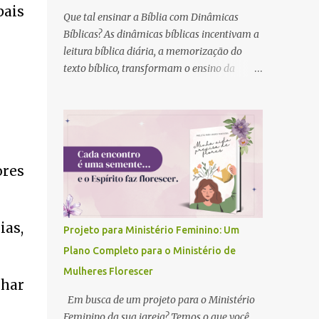
ais
Que tal ensinar a Bíblia com Dinâmicas
Bíblicas? As dinâmicas bíblicas incentivam a
leitura bíblica diária, a memorização do
texto bíblico, transformam o ensino da
Bíblia com atividades criativas e acima de
tudo, através da Palavra de Deus, mudam a
vida das pessoas para sempre.
ores
as,
Projeto para Ministério Feminino: Um
Plano Completo para o Ministério de
Mulheres Florescer
lhar
Em busca de um projeto para o Ministério
Feminino da sua igreja? Temos o que você