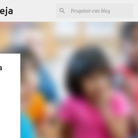
eja
a