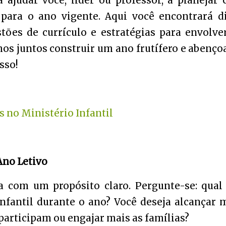
 ajudar você, líder ou professor, a planejar
 para o ano vigente. Aqui você encontrará d
stões de currículo e estratégias para envolve
mos juntos construir um ano frutífero e abenço
sso!
 no Ministério Infantil
Ano Letivo
 com um propósito claro. Pergunte-se: qual
infantil durante o ano? Você deseja alcançar 
á participam ou engajar mais as famílias?