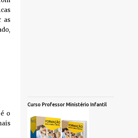
 com
icas
r as
ado,
Curso Professor Ministério Infantil
 é o
mais