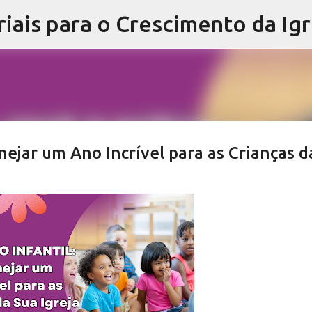
iais para o Crescimento da Igr
Pular para o conteúdo principal
nejar um Ano Incrível para as Crianças d