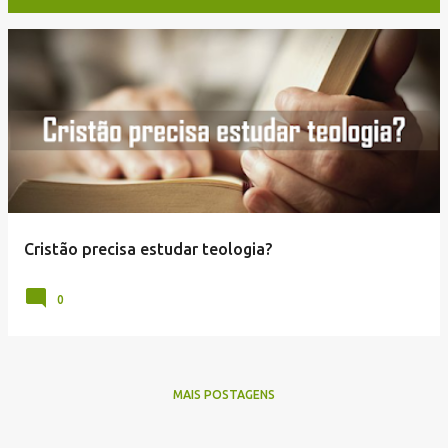
P
o
s
t
a
g
e
Cristão precisa estudar teologia?
n
s
0
MAIS POSTAGENS