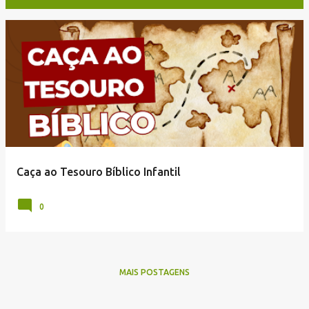
P
o
s
t
a
g
e
Caça ao Tesouro Bíblico Infantil
n
s
0
MAIS POSTAGENS