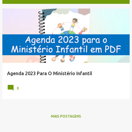
P
o
s
t
a
g
e
Agenda 2023 Para O Ministério Infantil
n
s
0
MAIS POSTAGENS