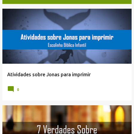
P
o
s
t
a
g
e
Atividades sobre Jonas para imprimir
n
s
0