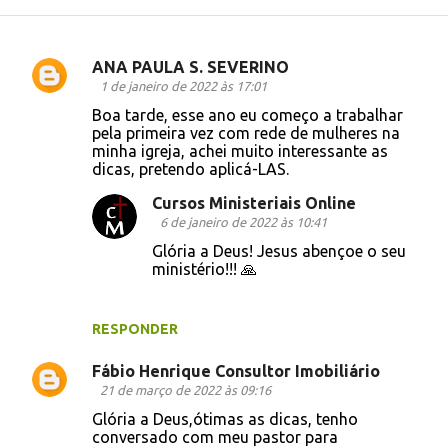
ANA PAULA S. SEVERINO
C
1 de janeiro de 2022 às 17:01
o
Boa tarde, esse ano eu começo a trabalhar
pela primeira vez com rede de mulheres na
m
minha igreja, achei muito interessante as
e
dicas, pretendo aplicá-LAS.
n
Cursos Ministeriais Online
t
6 de janeiro de 2022 às 10:41
á
Glória a Deus! Jesus abençoe o seu
ministério!!! 🙏
r
i
RESPONDER
o
s
Fábio Henrique Consultor Imobiliário
21 de março de 2022 às 09:16
Glória a Deus,ótimas as dicas, tenho
conversado com meu pastor para