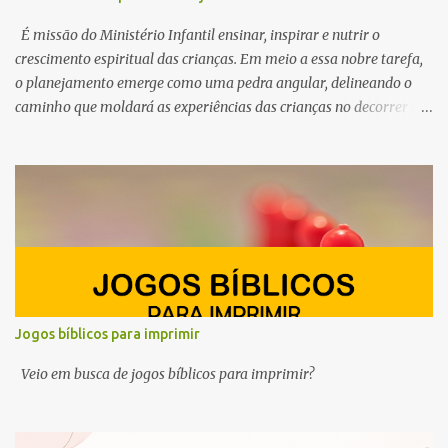
É missão do Ministério Infantil ensinar, inspirar e nutrir o
crescimento espiritual das crianças. Em meio a essa nobre tarefa,
o planejamento emerge como uma pedra angular, delineando o
caminho que moldará as experiências das crianças no decorrer do
ano. Por esse motivo, preparamos este conteúdo com ideias e
ferramentas para o planejamento do Ministério Infantil em 2025.
Queremos ajudar você, professor e líder do ministério infantil, a
despertar a curiosidade, semear valores e cultivar a fé no coração
dos pequeninos.
Jogos bíblicos para imprimir
Veio em busca de jogos bíblicos para imprimir?